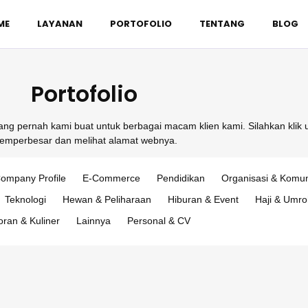
ME
LAYANAN
PORTOFOLIO
TENTANG
BLOG
Portofolio
yang pernah kami buat untuk berbagai macam klien kami. Silahkan klik 
emperbesar dan melihat alamat webnya.
ompany Profile
E-Commerce
Pendidikan
Organisasi & Komun
Teknologi
Hewan & Peliharaan
Hiburan & Event
Haji & Umro
oran & Kuliner
Lainnya
Personal & CV