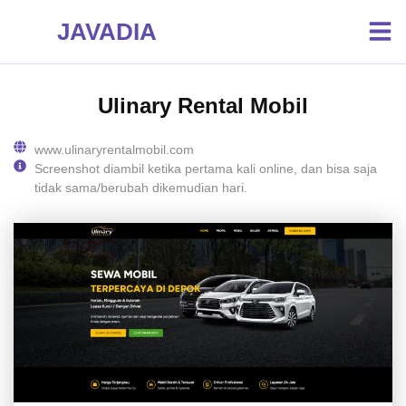
JAVADIA
Ulinary Rental Mobil
www.ulinaryrentalmobil.com
Screenshot diambil ketika pertama kali online, dan bisa saja
tidak sama/berubah dikemudian hari.