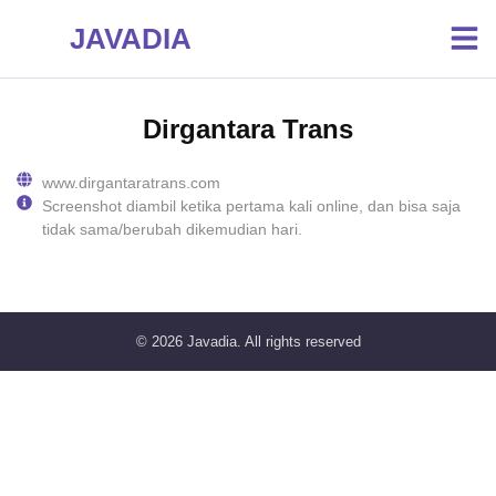
JAVADIA
Dirgantara Trans
www.dirgantaratrans.com
Screenshot diambil ketika pertama kali online, dan bisa saja
tidak sama/berubah dikemudian hari.
© 2026
Javadia
. All rights reserved