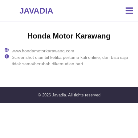
JAVADIA
Honda Motor Karawang
www.hondamotorkarawang.com
Screenshot diambil ketika pertama kali online, dan bisa saja
tidak sama/berubah dikemudian hari.
© 2026
Javadia
. All rights reserved