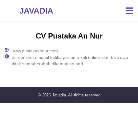
JAVADIA
CV Pustaka An Nur
www.pustakaannur.com
Screenshot diambil ketika pertama kali online, dan bisa saja
tidak sama/berubah dikemudian hari.
© 2026
Javadia
. All rights reserved