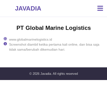
JAVADIA
PT Global Marine Logistics
www.globalmarinelogistics.id
Screenshot diambil ketika pertama kali online, dan bisa saja
tidak sama/berubah dikemudian hari.
© 2026
Javadia
. All rights reserved