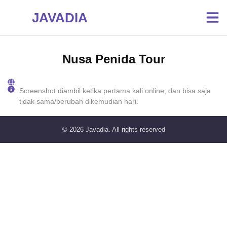
JAVADIA
Nusa Penida Tour
Screenshot diambil ketika pertama kali online, dan bisa saja
tidak sama/berubah dikemudian hari.
© 2026
Javadia
. All rights reserved