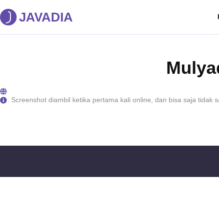
JAVADIA
Mulya
Screenshot diambil ketika pertama kali online, dan bisa saja tidak