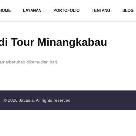
HOME
LAYANAN
PORTOFOLIO
TENTANG
BLOG
di Tour Minangkabau
 sama/berubah dikemudian hari.
© 2026
Javadia
. All rights reserved