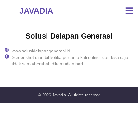
JAVADIA
Solusi Delapan Generasi
www.solusidelapangenerasi.id
Screenshot diambil ketika pertama kali online, dan bisa saja
tidak sama/berubah dikemudian hari.
© 2026
Javadia
. All rights reserved