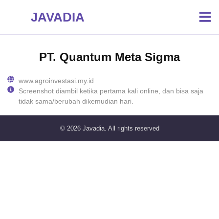
JAVADIA
PT. Quantum Meta Sigma
www.agroinvestasi.my.id
Screenshot diambil ketika pertama kali online, dan bisa saja
tidak sama/berubah dikemudian hari.
© 2026
Javadia
. All rights reserved