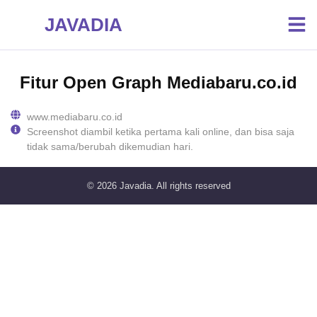
JAVADIA
Fitur Open Graph Mediabaru.co.id
www.mediabaru.co.id
Screenshot diambil ketika pertama kali online, dan bisa saja
tidak sama/berubah dikemudian hari.
© 2026
Javadia
. All rights reserved